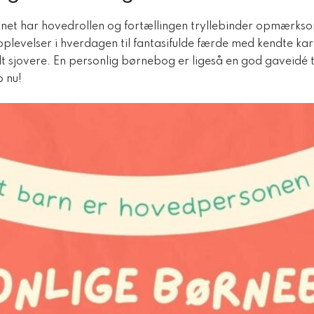
et har hovedrollen og fortællingen tryllebinder opmærkso
oplevelser i hverdagen til fantasifulde færde med kendte k
dt sjovere. En personlig børnebog er ligeså en god gaveidé
p nu!