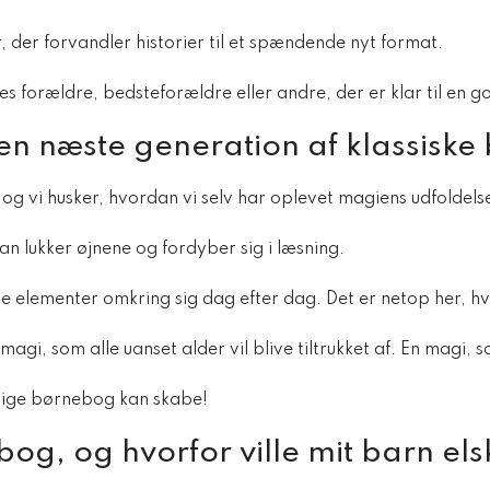
 der forvandler historier til et spændende nyt format.
res forældre, bedsteforældre eller andre, der er klar til en 
en næste generation af klassiske
 og vi husker, hvordan vi selv har oplevet magiens udfoldelse
n lukker øjnene og fordyber sig i læsning.
elementer omkring sig dag efter dag. Det er netop her, h
i, som alle uanset alder vil blive tiltrukket af. En magi, s
lige børnebog kan skabe!
og, og hvorfor ville mit barn el