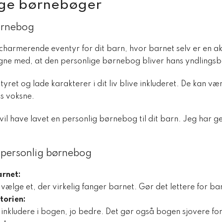
lige børnebøger
ørnebog
armerende eventyr for dit barn, hvor barnet selv er en akti
egne med, at den personlige børnebog bliver hans yndlingsbo
et og lade karakterer i dit liv blive inkluderet. De kan v
os voksne.
vil have lavet en personlig børnebog til dit barn. Jeg har
n personlig børnebog
arnet:
ælge et, der virkelig fanger barnet. Gør det lettere for barn
torien:
 inkludere i bogen, jo bedre. Det gør også bogen sjovere fo