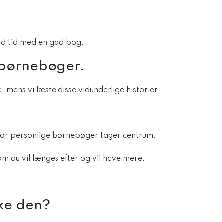
god tid med en god bog.
 børnebøger.
, mens vi læste disse vidunderlige historier.
vor personlige børnebøger tager centrum.
om du vil længes efter og vil have mere.
ske den?