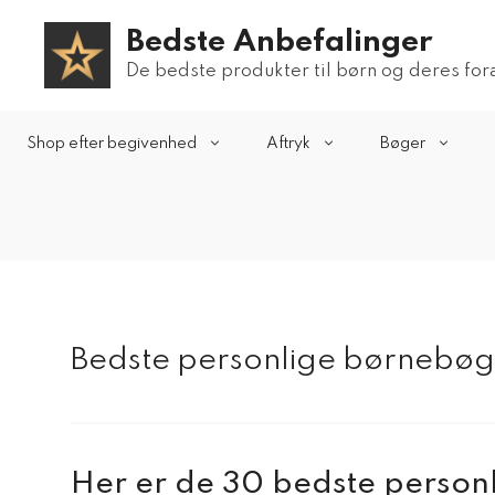
Hop
Bedste Anbefalinger
til
indhold
De bedste produkter til børn og deres fo
Shop efter begivenhed
Aftryk
Bøger
Bedste personlige børnebøg
Her er de 30 bedste person