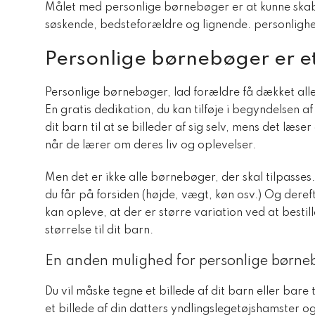
Målet med personlige børnebøger er at kunne skabe 
søskende, bedsteforældre og lignende. personlighede
Personlige børnebøger er e
Personlige børnebøger, lad forældre få dækket alle
En gratis dedikation, du kan tilføje i begyndelsen af
dit barn til at se billeder af sig selv, mens det læs
når de lærer om deres liv og oplevelser.
Men det er ikke alle børnebøger, der skal tilpasses
du får på forsiden (højde, vægt, køn osv.) Og deref
kan opleve, at der er større variation ved at bestill
størrelse til dit barn.
En anden mulighed for personlige børneb
Du vil måske tegne et billede af dit barn eller bar
et billede af din datters yndlingslegetøjshamster og