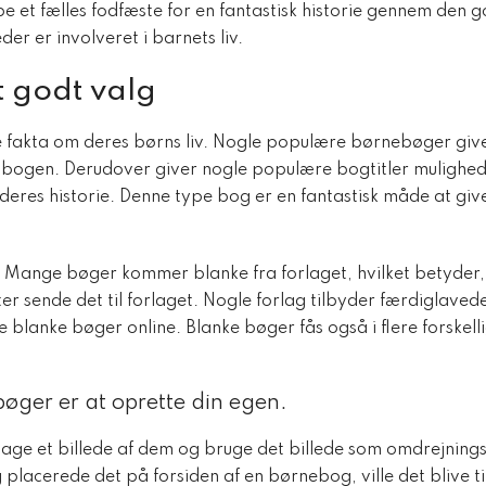
et fælles fodfæste for en fantastisk historie gennem den go
r er involveret i barnets liv.
t godt valg
 fakta om deres børns liv. Nogle populære børnebøger giver
 ​​bogen. Derudover giver nogle populære bogtitler mulighed fo
er deres historie. Denne type bog er en fantastisk måde at gi
. Mange bøger kommer blanke fra forlaget, hvilket betyder, a
ter sende det til forlaget. Nogle forlag tilbyder færdiglave
e blanke bøger online. Blanke bøger fås også i flere forskelli
øger er at oprette din egen.
e tage et billede af dem og bruge det billede som omdrejnings
 placerede det på forsiden af ​​en børnebog, ville det blive t