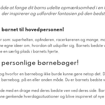
måde at fange dit barns udelte opmærksomhed i en 
g, der inspirerer og udfordrer fantasien på den bed
barnet til hovedpersonen!
er som: superhelten, opfinderen, racerkøreren og mange, ma
sine egne ideer om, hvordan alt udspiller sig. Barnets bedste
e en særlig plads i barnets hjerte.
 i personlige børnebøger!
, og hvorfor en børnebog ikke burde kunne gøre netop det. De
ige børnebog, på en eller anden måde. Du er barnets bedste 
ede med en drage med deres bedste ven ved deres side. Barn
kunne genkende hverdagssituationer og blive inspireret af nye