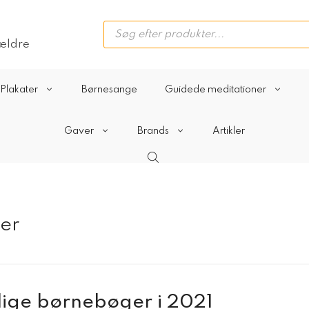
Products
search
rældre
Plakater
Børnesange
Guidede meditationer
Gaver
Brands
Artikler
er
lige børnebøger i 2021