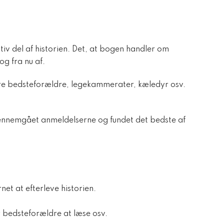
v del af historien. Det, at bogen handler om
g fra nu af.
ære bedsteforældre, legekammerater, kæledyr osv.
 gennemgået anmeldelserne og fundet det bedste af
et at efterleve historien.
r bedsteforældre at læse osv.